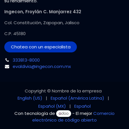
su rendimiento.
Ingecon, Froylán C. Manjarrez 432
Col. Constitución, Zapopan, Jalisco
C.P. 45180
Chatea con un especialista
333813-8000
evaldivia@ingecon.com.mx
Copyright © Nombre de la empresa
English (US)
|
Español (América Latina)
|
Español (MX)
|
Español
Con tecnología de
- El mejor
Comercio
electrónico de código abierto